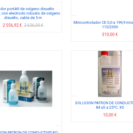
dor portátil de oxígeno disuelto
 con electrodo robusto de oxígeno
disuelto, cable de 5 m
Minicontrolador CE 0,0 a 199,9 mi
2 556,92 €
2 636,00 €
115/230V
310,00 €
SOLUCION PATRON DE CONDUCT
84 uS a 25ºC. XS
10,00 €
ION PATRON DE CONDUCTIVIDAD