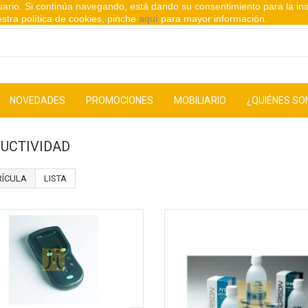
suario. Si continúa navegando, está dando su consentimiento para la in
stra política de cookies, pinche
aquí
para mayor información.
NOVEDADES
PROMOCIONES
MOBILIARIO
¿QUIÉNES S
UCTIVIDAD
ÍCULA
LISTA