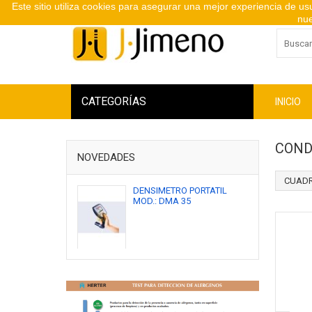
Este sitio utiliza cookies para asegurar una mejor experiencia de u
nue
CATEGORÍAS
INICIO
COND
NOVEDADES
CUADR
DENSIMETRO PORTATIL
MOD.: DMA 35