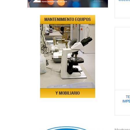
T
IMP
Mostrand