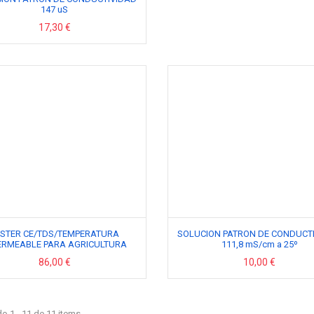
147 uS
17,30 €
ESTER CE/TDS/TEMPERATURA
SOLUCION PATRON DE CONDUCT
ERMEABLE PARA AGRICULTURA
111,8 mS/cm a 25º
86,00 €
10,00 €
o 1 - 11 de 11 items