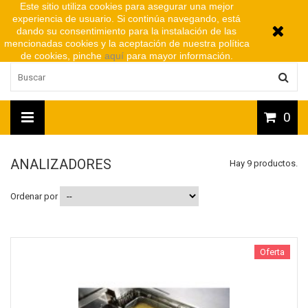
Este sitio utiliza cookies para asegurar una mejor
experiencia de usuario. Si continúa navegando, está
dando su consentimiento para la instalación de las
mencionadas cookies y la aceptación de nuestra política
de cookies, pinche
aquí
para mayor información.
0
ANALIZADORES
Hay 9 productos.
Ordenar por
Oferta