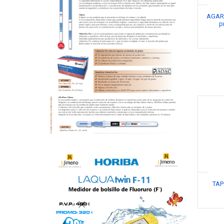
AGAR 
p
TAP