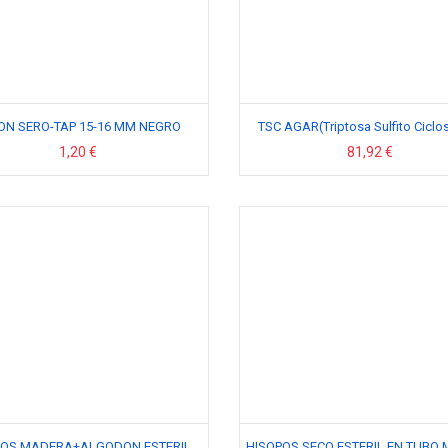
ON SERO-TAP 15-16 MM NEGRO
TSC AGAR(Triptosa Sulfito Ciclos
1,20 €
81,92 €
POS MADERA+ALGODON ESTERIL
HISOPOS SECO ESTERIL EN TUBO