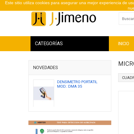
Este sitio utiliza cookies para asegurar una mejor experiencia de u
nue
CATEGORÍAS
INICIO
MICR
NOVEDADES
CUADR
DENSIMETRO PORTATIL
MOD.: DMA 35