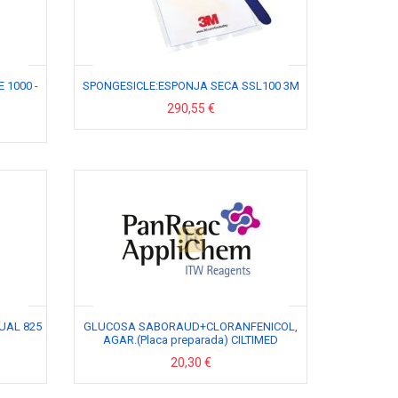
 1000 -
SPONGESICLE:ESPONJA SECA SSL100 3M
290,55 €
UAL 825
GLUCOSA SABORAUD+CLORANFENICOL,
AGAR.(Placa preparada) CILTIMED
20,30 €