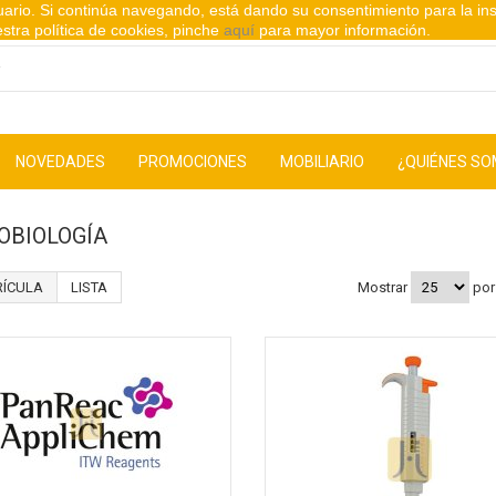
suario. Si continúa navegando, está dando su consentimiento para la in
stra política de cookies, pinche
aquí
para mayor información.
NOVEDADES
PROMOCIONES
MOBILIARIO
¿QUIÉNES S
OBIOLOGÍA
ÍCULA
LISTA
Mostrar
por