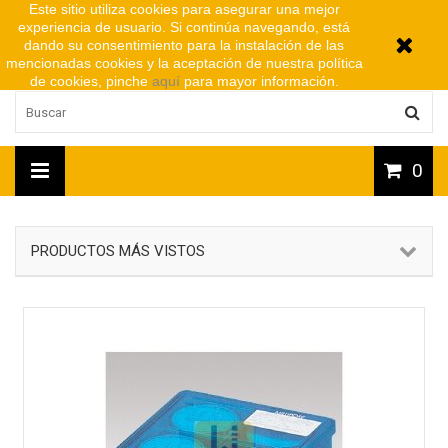
Este sitio utiliza cookies para asegurar una mejor
experiencia de usuario. Si continúa navegando, está
dando su consentimiento para la instalación de las
mencionadas cookies y la aceptación de nuestra política
de cookies, pinche
aquí
para mayor información.
0
PRODUCTOS MÁS VISTOS