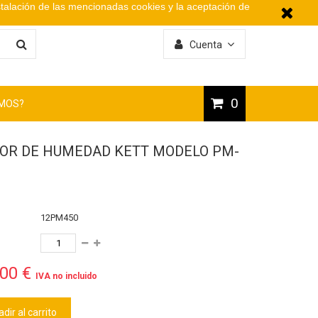
stalación de las mencionadas cookies y la aceptación de
Cuenta
0
OMOS?
OR DE HUMEDAD KETT MODELO PM-
12PM450
,00 €
IVA no incluido
dir al carrito