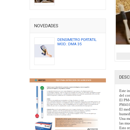
NOVEDADES
DENSIMETRO PORTATIL
MOD.: DMA 35
DESC
Este i
del co
El PM4
PM410 
El med
humeda
Una me
las mu
Esto re