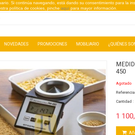
suario. Si continúa navegando, está dando su consentimiento para la in
stra política de cookies, pinche
aquí
para mayor información.
NOVEDADES
PROMOCIONES
MOBILIARIO
¿QUIÉNES S
MEDID
450
Agotado
Referencia
Cantidad :
1 100
Aña