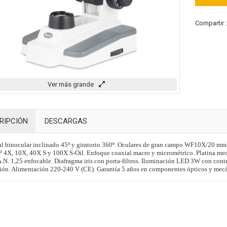
Compartir 
Ver más grande
RIPCIÓN
DESCARGAS
l binocular inclinado 45º y giratorio 360º. Oculares de gran campo WF10X/20 mm.
P 4X, 10X, 40X S y 100X S-Oil. Enfoque coaxial macro y micrométrico. Platina m
.N. 1,25 enfocable. Diafragma iris con porta-filtros. Iluminación LED 3W con contro
ión. Alimentación 220-240 V (CE). Garantía 5 años en componentes ópticos y mecá