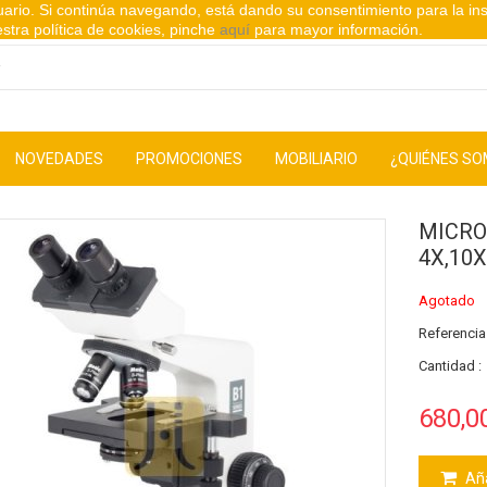
suario. Si continúa navegando, está dando su consentimiento para la in
stra política de cookies, pinche
aquí
para mayor información.
NOVEDADES
PROMOCIONES
MOBILIARIO
¿QUIÉNES S
MICRO
4X,10X
Agotado
Referencia
Cantidad :
680,0
Aña