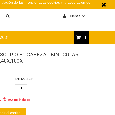
stalación de las mencionadas cookies y la aceptación de
Cuenta
0
OMOS?
SCOPIO B1 CABEZAL BINOCULAR
,40X,100X
12B1220ESP
0 €
IVA no incluido
dir al carrito