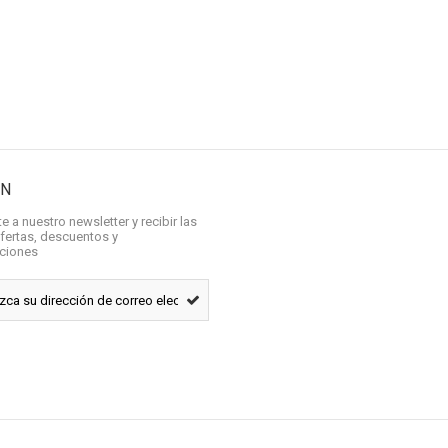
ÍN
e a nuestro newsletter y recibir las
fertas, descuentos y
aciones