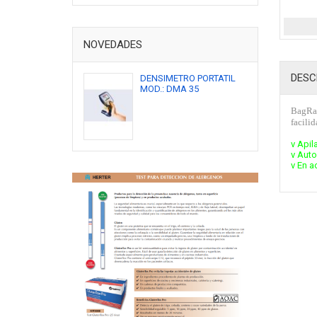
NOVEDADES
DESC
DENSIMETRO PORTATIL
MOD.: DMA 35
BagRa
facilid
v Apil
v Auto
v En a