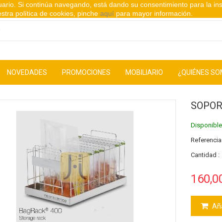
suario. Si continúa navegando, está dando su consentimiento para la in
stra política de cookies, pinche
aquí
para mayor información.
NOVEDADES
PROMOCIONES
MOBILIARIO
¿QUIÉNES S
SOPOR
Disponibl
Referencia
Cantidad :
160,0
Aña