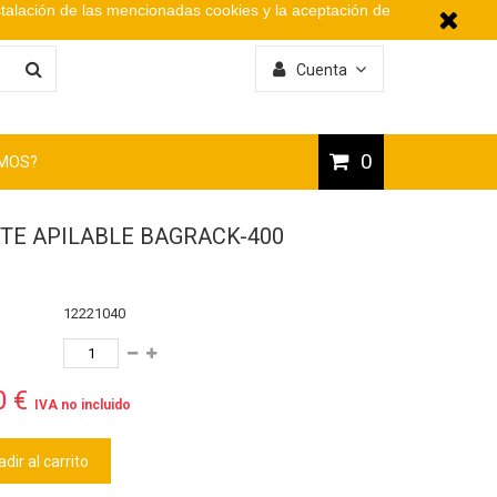
stalación de las mencionadas cookies y la aceptación de
Cuenta
0
OMOS?
TE APILABLE BAGRACK-400
e
12221040
0 €
IVA no incluido
dir al carrito