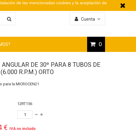
stalación de las mencionadas cookies y la aceptación de
Cuenta
0
OMOS?
 ANGULAR DE 30º PARA 8 TUBOS DE
 (6.000 R.P.M.) ORTO
do para la MICROCEN21
12RT156
4 €
IVA no incluido