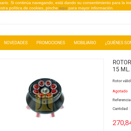
suario. Si continúa navegando, está dando su consentimiento para la in
stra política de cookies, pinche
aquí
para mayor información.
NOVEDADES
PROMOCIONES
MOBILIARIO
¿QUIÉNES S
ROTOR
15 ML.
Rotor váli
Agotado
Referencia
Cantidad :
270,8